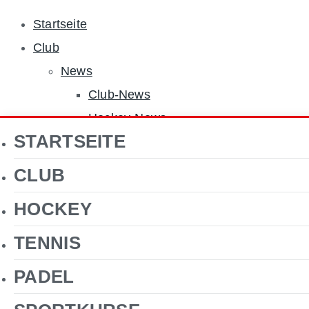
Startseite
Club
News
Club-News
Hockey-News
STARTSEITE
Tennis-News
Sponsoren
CLUB
Über uns
HOCKEY
Jobs
Clubgelände
TENNIS
Gastronomie
PADEL
Förderverein Hockey
Kontakt