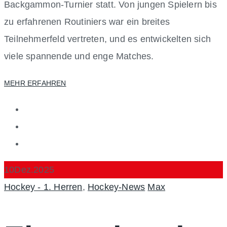
Backgammon-Turnier statt. Von jungen Spielern bis
zu erfahrenen Routiniers war ein breites
Teilnehmerfeld vertreten, und es entwickelten sich
viele spannende und enge Matches.
MEHR ERFAHREN
10
Dez.
2025
Categories
Author
Hockey - 1. Herren
,
Hockey-News
Max