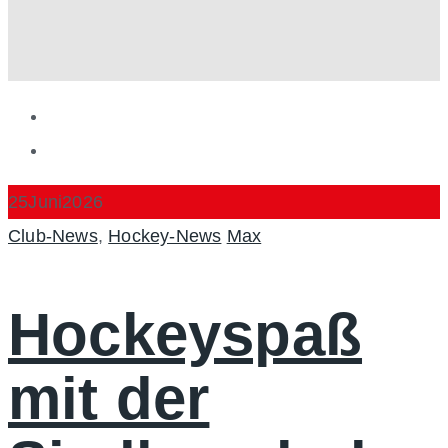
25
Juni
2026
Categories
Author
Club-News
,
Hockey-News
Max
Hockeyspaß
mit der