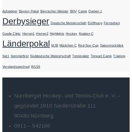
Aufsteiger
Bayern Pokal
Bayrischer Meister
BHV
Camp
Damen 1
Derbysieger
Deutsche Meisterschaft
Eröffnung
Fernsehen
Goalie Clinic
Herren1
Herren2
Highlights
Hockey
Knaben C
Länderpokal
MJB
Mädchen C
Red-Sox-Cup
Saisonrückblick
Sat1
Sommerfest
Süddeutsche Meisterschaft
Tennisplatz
Torwart Camp
Training
Vorstandswechsel
WU16
Geschäftsstelle
Nürnberger Hockey- und Tennis-Club e. V. –
gegründet 1910 Siedlerstraße 111
90480 Nürnberg
0911 – 542166