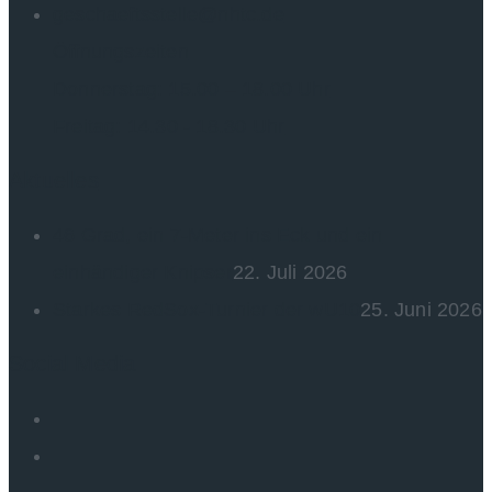
geschaeftsstelle@nhtc.de
Öffnungszeiten
Donnerstag: 15.00 – 18.00 Uhr
Freitag: 14.30 - 18.30 Uhr
Aktuelles
46 Grad, ein 7-Meter ins Eck und ein
einhändiger Knipser
22. Juli 2026
Starkes RedSox-Turnier der wU10
25. Juni 2026
Social Media