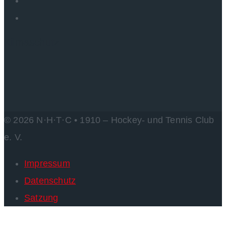
Kilmaschutz
© 2026 N·H·T·C • 1910 – Hockey- und Tennis Club
e. V.
Impressum
Datenschutz
Satzung