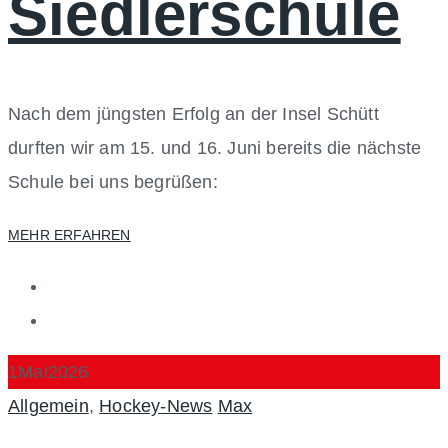
Siedlerschule
Nach dem jüngsten Erfolg an der Insel Schütt
durften wir am 15. und 16. Juni bereits die nächste
Schule bei uns begrüßen:
MEHR ERFAHREN
1
Mai
2026
Categories
Author
Allgemein
,
Hockey-News
Max