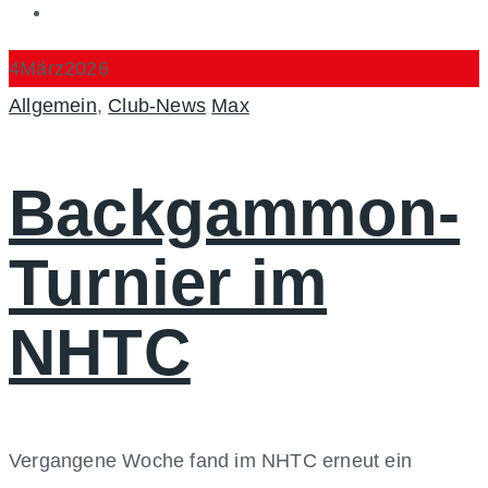
4
März
2026
Categories
Author
Allgemein
,
Club-News
Max
Backgammon-
Turnier im
NHTC
Vergangene Woche fand im NHTC erneut ein