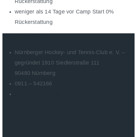
Rückerstattung
weniger als 14 Tage vor Camp Start 0%
Rückerstattung
Geschäftsstelle
Nürnberger Hockey- und Tennis-Club e. V. –
gegründet 1910 Siedlerstraße 111
90480 Nürnberg
0911 – 542166
geschaeftsstelle@nhtc.de
Öffnungszeiten
Donnerstag: 15.00 – 18.00 Uhr
Freitag: 14.30 - 18.30 Uhr