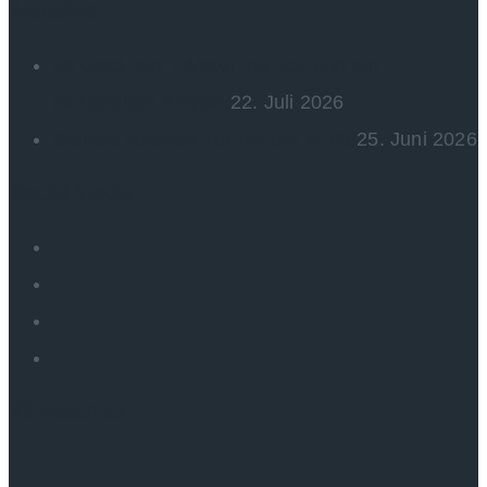
Aktuelles
46 Grad, ein 7-Meter ins Eck und ein
einhändiger Knipser
22. Juli 2026
Starkes RedSox-Turnier der wU10
25. Juni 2026
Social Media
Kilmaschutz