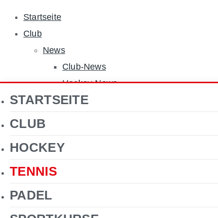
Startseite
Club
News
Club-News
Hockey-News
STARTSEITE
Tennis-News
Sponsoren
CLUB
Über uns
HOCKEY
Jobs
Clubgelände
TENNIS
Gastronomie
PADEL
Förderverein Hockey
Kontakt