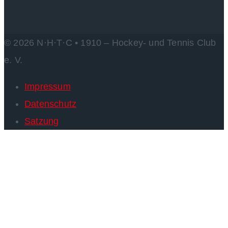
© 2026 N·H·T·C • 1910 – Hockey- und Tennis Club
e. V.
Impressum
Datenschutz
Satzung