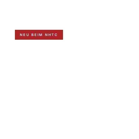
NEU BEIM NHTC
PADEL
ABTEILUN
Der Bau der Padel Courts beim NHTC schreitet vor
sind bereits aufgebaut und müssen nur noch fertigg
Eröffnung online buchbar.