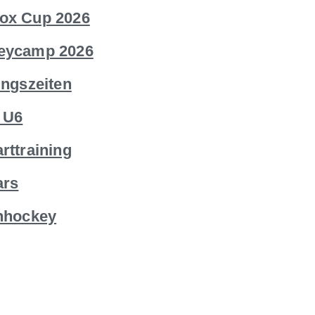
ox Cup 2026
eycamp 2026
ingszeiten
 U6
rttraining
ars
nhockey