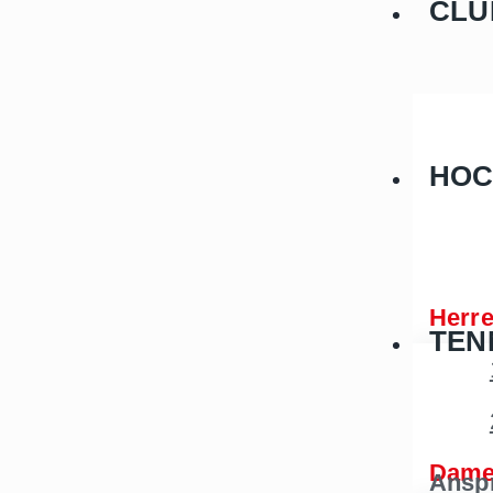
CLU
HOC
Herr
TEN
Dam
Ansp