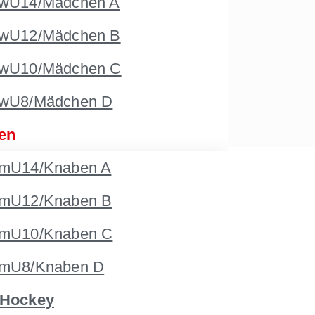
wU14/Mädchen A
wU12/Mädchen B
wU10/Mädchen C
wU8/Mädchen D
en
mU14/Knaben A
mU12/Knaben B
mU10/Knaben C
mU8/Knaben D
 Hockey