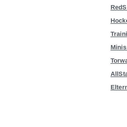
RedS
Hock
Train
Minis
Torwa
G
AllSt
Elter
an: 2 von 4 Plätzen
estellt werden. Ab