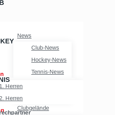
B
News
KEY
Club-News
Hockey-News
Tennis-News
en
NIS
Über uns
1. Herren
Jobs
2. Herren
Clubgelände
en
rechpartner