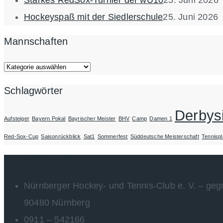
Hockeyspaß mit der Siedlerschule
25. Juni 2026
Mannschaften
Mannschaften
Schlagwörter
Derbys
Aufsteiger
Bayern Pokal
Bayrischer Meister
BHV
Camp
Damen 1
Red-Sox-Cup
Saisonrückblick
Sat1
Sommerfest
Süddeutsche Meisterschaft
Tennispl
Geschäftsstelle
Nürnberger Hockey- und Tennis-Club e. V. – geg
90480 Nürnberg
0911 – 542166