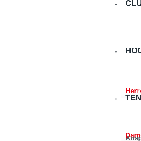
CL
HO
Herr
TEN
Dam
Ansp