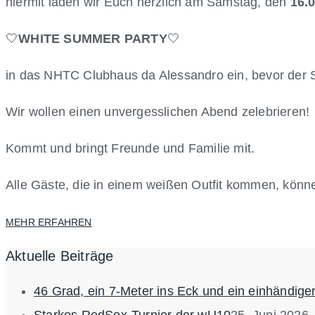
hiermit laden wir Euch herzlich am Samstag, den
16.
🤍
WHITE SUMMER PARTY
🤍
in das NHTC Clubhaus da Alessandro ein, bevor der 
Wir wollen einen unvergesslichen Abend zelebrieren!
Kommt und bringt Freunde und Familie mit.
Alle Gäste, die in einem weißen Outfit kommen, könne
MEHR ERFAHREN
Aktuelle Beiträge
46 Grad, ein 7-Meter ins Eck und ein einhändige
Starkes RedSox-Turnier der wU10
25. Juni 2026