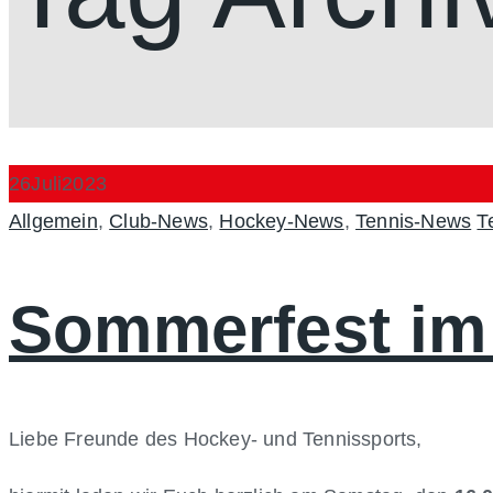
26
Juli
2023
Categories
A
Allgemein
,
Club-News
,
Hockey-News
,
Tennis-News
T
Sommerfest i
Liebe Freunde des Hockey- und Tennissports,