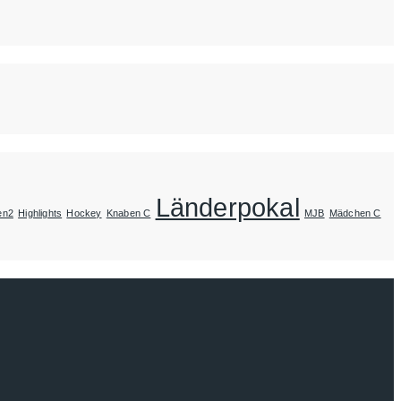
Länderpokal
en2
Highlights
Hockey
Knaben C
MJB
Mädchen C