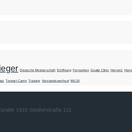
ieger
Deutsche Meisterschaft
Eröffnung
Fernsehen
Goalie Clinic
Herren1
Herr
atz
Torwart Camp
Training
Vorstandswechsel
WU16
ründet 1910 Siedlerstraße 111