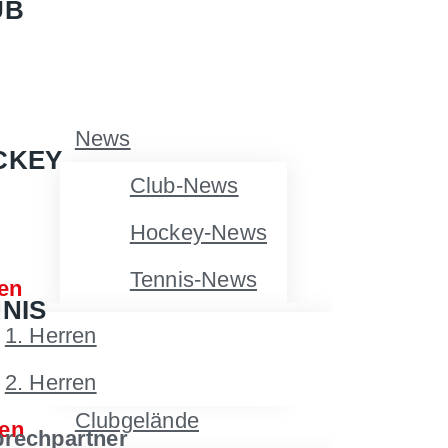
UB
News
CKEY
Club-News
Hockey-News
Tennis-News
en
NIS
Über uns
1. Herren
Jobs
2. Herren
Clubgelände
en
rechpartner