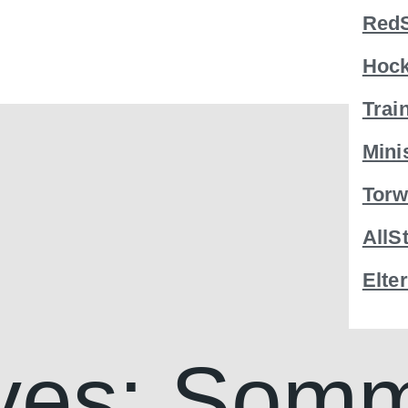
RedS
Hoc
Trai
Mini
Torw
AllS
Elte
ves:
Somm