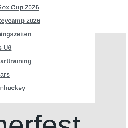
ox Cup 2026
keycamp 2026
ningszeiten
s U6
arttraining
tars
rnhockey
erfest