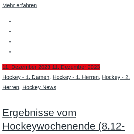
Mehr erfahren
Posted
11. Dezember 2023
11. Dezember 2023
on
Categories
Hockey - 1. Damen
,
Hockey - 1. Herren
,
Hockey - 2.
Herren
,
Hockey-News
Ergebnisse vom
Hockeywochenende (8.12-