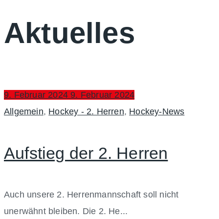
Aktuelles
Posted
9. Februar 2024
9. Februar 2024
on
Categories
Allgemein
,
Hockey - 2. Herren
,
Hockey-News
Aufstieg der 2. Herren
Auch unsere 2. Herrenmannschaft soll nicht
unerwähnt bleiben. Die 2. He...