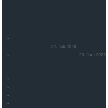
Donnerstag: 15.00 – 18.00 Uhr
Freitag: 14.30 - 18.30 Uhr
Aktuelles
46 Grad, ein 7-Meter ins Eck und ein
einhändiger Knipser
22. Juli 2026
Starkes RedSox-Turnier der wU10
25. Juni 2026
Social Media