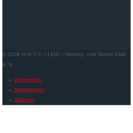
Kilmaschutz
© 2026 N·H·T·C • 1910 – Hockey- und Tennis Club
e. V.
Impressum
Datenschutz
Satzung