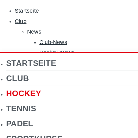
Startseite
Club
News
Club-News
Hockey-News
STARTSEITE
Tennis-News
Sponsoren
CLUB
Über uns
HOCKEY
Jobs
Clubgelände
TENNIS
Gastronomie
PADEL
Förderverein Hockey
Kontakt