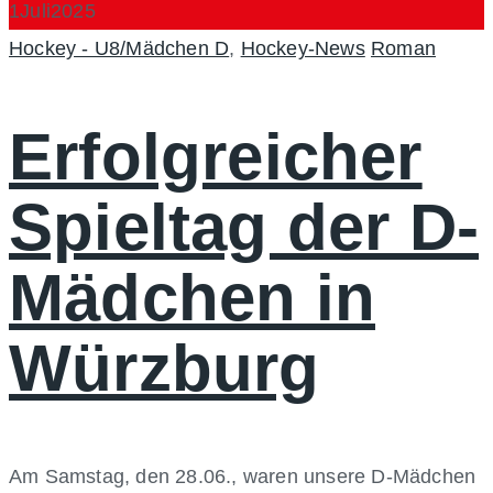
1
Juli
2025
Categories
Author
Hockey - U8/Mädchen D
,
Hockey-News
Roman
Erfolgreicher
Spieltag der D-
Mädchen in
Würzburg
Am Samstag, den 28.06., waren unsere D-Mädchen