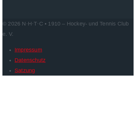
© 2026 N·H·T·C • 1910 – Hockey- und Tennis Club
e. V.
Impressum
Datenschutz
Satzung