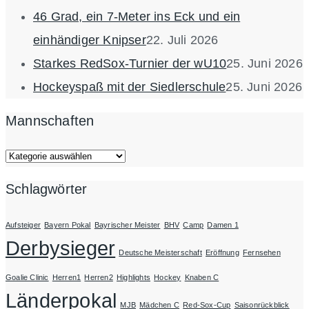
46 Grad, ein 7-Meter ins Eck und ein
einhändiger Knipser
22. Juli 2026
Starkes RedSox-Turnier der wU10
25. Juni 2026
Hockeyspaß mit der Siedlerschule
25. Juni 2026
Mannschaften
Mannschaften
Schlagwörter
Aufsteiger
Bayern Pokal
Bayrischer Meister
BHV
Camp
Damen 1
Derbysieger
Deutsche Meisterschaft
Eröffnung
Fernsehen
Goalie Clinic
Herren1
Herren2
Highlights
Hockey
Knaben C
Länderpokal
MJB
Mädchen C
Red-Sox-Cup
Saisonrückblick