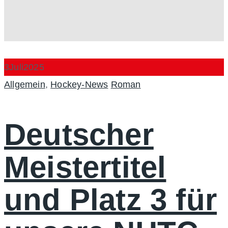
3
Juli
2025
Categories
Author
Allgemein
,
Hockey-News
Roman
Deutscher
Meistertitel
und Platz 3 für