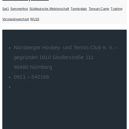
Sat1
Sommerfest
Süddeutsche Meisterschaft
Tennisplatz
Torwart Camp
Training
Vorstandswechsel
WU16
Geschäftsstelle
Nürnberger Hockey- und Tennis-Club e. V. –
gegründet 1910 Siedlerstraße 111
90480 Nürnberg
0911 – 542166
geschaeftsstelle@nhtc.de
Öffnungszeiten
Donnerstag: 15.00 – 18.00 Uhr
Freitag: 14.30 - 18.30 Uhr