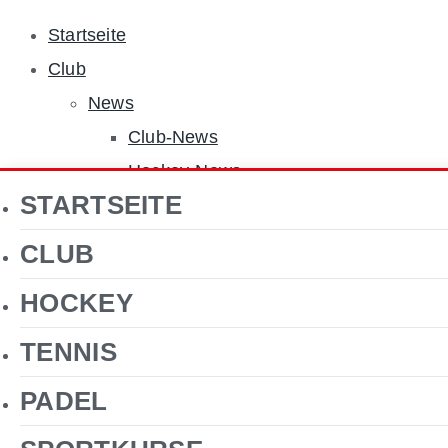
Startseite
Club
News
Club-News
Hockey-News
STARTSEITE
Tennis-News
Sponsoren
CLUB
Über uns
HOCKEY
Jobs
Clubgelände
TENNIS
Gastronomie
PADEL
Förderverein Hockey
Kontakt