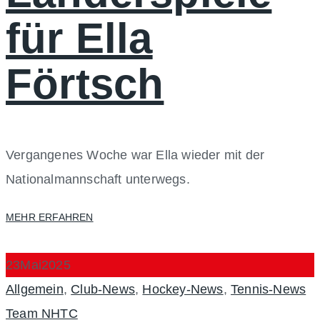
für Ella
Förtsch
Vergangenes Woche war Ella wieder mit der
Nationalmannschaft unterwegs.
MEHR ERFAHREN
23
Mai
2025
Categories
Au
Allgemein
,
Club-News
,
Hockey-News
,
Tennis-News
Team NHTC