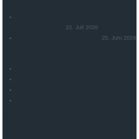
Aktuelles
46 Grad, ein 7-Meter ins Eck und ein
einhändiger Knipser
22. Juli 2026
Starkes RedSox-Turnier der wU10
25. Juni 2026
Social Media
Kilmaschutz