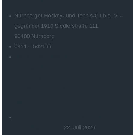
Geschäftsstelle
Nürnberger Hockey- und Tennis-Club e. V. –
gegründet 1910 Siedlerstraße 111
90480 Nürnberg
0911 – 542166
geschaeftsstelle@nhtc.de
Öffnungszeiten
Donnerstag: 15.00 – 18.00 Uhr
Freitag: 14.30 - 18.30 Uhr
Aktuelles
46 Grad, ein 7-Meter ins Eck und ein
einhändiger Knipser
22. Juli 2026