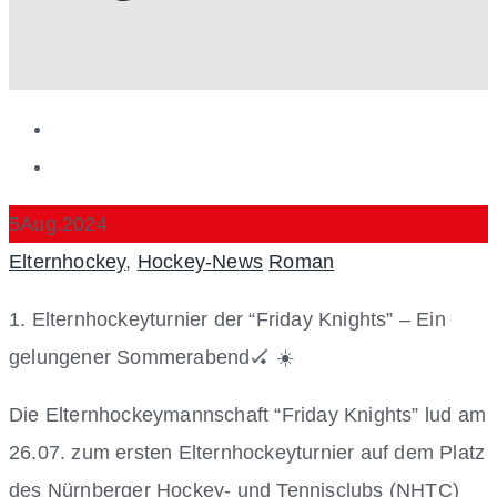
5
Aug.
2024
Categories
Author
Elternhockey
,
Hockey-News
Roman
1. Elternhockeyturnier der “Friday Knights” – Ein
gelungener Sommerabend🏑 ☀️
Die Elternhockeymannschaft “Friday Knights” lud am
26.07. zum ersten Elternhockeyturnier auf dem Platz
des Nürnberger Hockey- und Tennisclubs (NHTC)