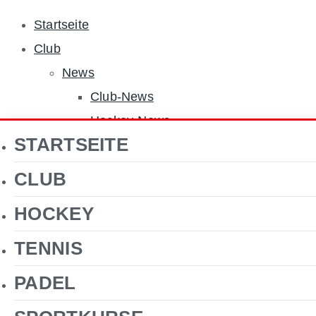
Startseite
Club
News
Club-News
Hockey-News
STARTSEITE
Tennis-News
Sponsoren
CLUB
Über uns
HOCKEY
Jobs
Clubgelände
TENNIS
Gastronomie
PADEL
Förderverein Hockey
Kontakt