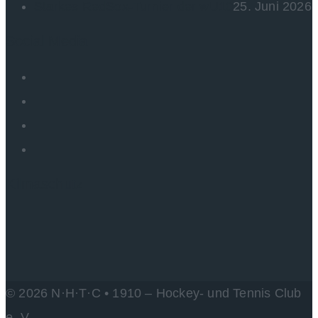
Starkes RedSox-Turnier der wU10
25. Juni 2026
Social Media
Kilmaschutz
© 2026 N·H·T·C • 1910 – Hockey- und Tennis Club
e. V.