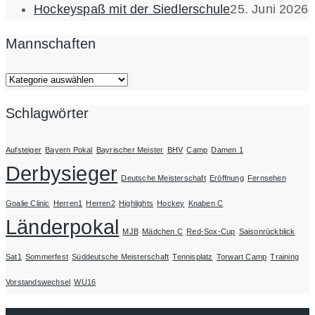
Hockeyspaß mit der Siedlerschule
25. Juni 2026
Mannschaften
Mannschaften
Schlagwörter
Aufsteiger
Bayern Pokal
Bayrischer Meister
BHV
Camp
Damen 1
Derbysieger
Deutsche Meisterschaft
Eröffnung
Fernsehen
Goalie Clinic
Herren1
Herren2
Highlights
Hockey
Knaben C
Länderpokal
MJB
Mädchen C
Red-Sox-Cup
Saisonrückblick
Sat1
Sommerfest
Süddeutsche Meisterschaft
Tennisplatz
Torwart Camp
Training
Vorstandswechsel
WU16