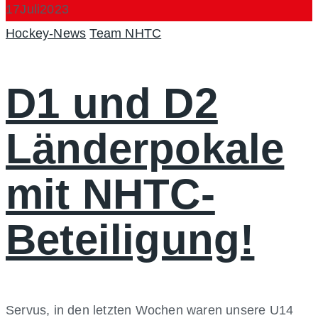
17
Juli
2023
Categories
Author
Hockey-News
Team NHTC
D1 und D2
Länderpokale
mit NHTC-
Beteiligung!
Servus, in den letzten Wochen waren unsere U14