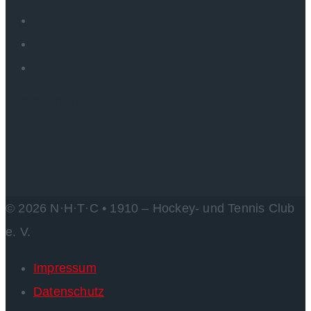
Kilmaschutz
© 2026 N·H·T·C • 1910 – Hockey- und Tennis Club
e. V.
Impressum
Datenschutz