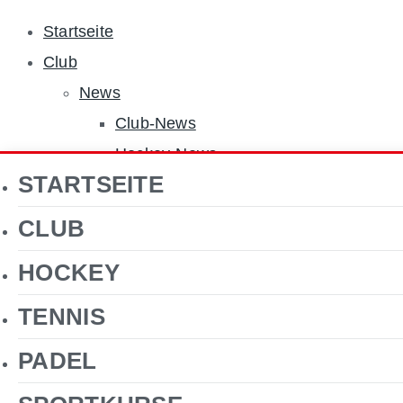
Startseite
Club
News
Club-News
Hockey-News
STARTSEITE
Tennis-News
Sponsoren
CLUB
Über uns
HOCKEY
Jobs
Clubgelände
TENNIS
Gastronomie
PADEL
Förderverein Hockey
Kontakt