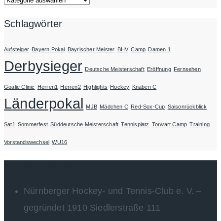
Schlagwörter
Aufsteiger
Bayern Pokal
Bayrischer Meister
BHV
Camp
Damen 1
Derbysieger
Deutsche Meisterschaft
Eröffnung
Fernsehen
Goalie Clinic
Herren1
Herren2
Highlights
Hockey
Knaben C
Länderpokal
MJB
Mädchen C
Red-Sox-Cup
Saisonrückblick
Sat1
Sommerfest
Süddeutsche Meisterschaft
Tennisplatz
Torwart Camp
Training
Vorstandswechsel
WU16
Geschäftsstelle
Nürnberger Hockey- und Tennis-Club e. V. –
gegründet 1910 Siedlerstraße 111