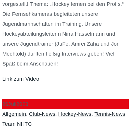
vorgestellt! Thema: „Hockey lernen bei den Profis.“
Die Fernsehkameras begleiteten unsere
Jugendmannschaften im Training. Unsere
Hockeyabteilungsleiterin Nina Hasselmann und
unsere Jugendtrainer (JuFe, Amrei Zaha und Jon
Mechtold) durften fleißig Interviews geben! Viel
Spaß beim Anschauen!
Link zum Video
26
Juli
2023
Categories
Au
Allgemein
,
Club-News
,
Hockey-News
,
Tennis-News
Team NHTC