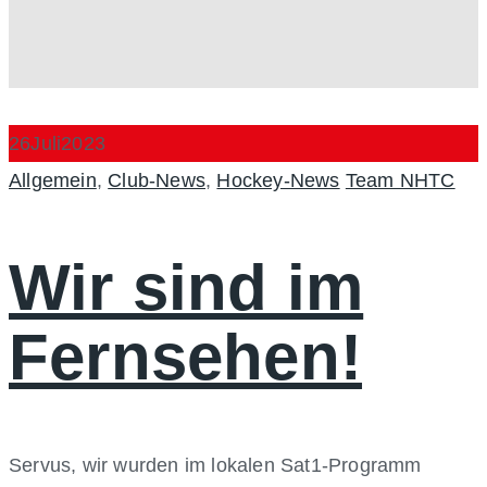
26
Juli
2023
Categories
Author
Allgemein
,
Club-News
,
Hockey-News
Team NHTC
Wir sind im
Fernsehen!
Servus, wir wurden im lokalen Sat1-Programm