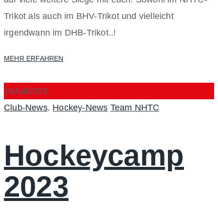
Trikot als auch im BHV-Trikot und vielleicht
irgendwann im DHB-Trikot..!
MEHR ERFAHREN
16
Juli
2023
Categories
Author
Club-News
,
Hockey-News
Team NHTC
Hockeycamp
2023