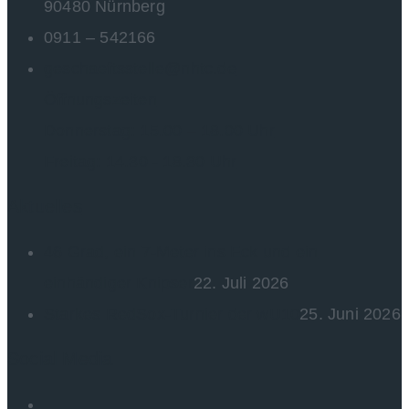
90480 Nürnberg
0911 – 542166
geschaeftsstelle@nhtc.de
Öffnungszeiten
Donnerstag: 15.00 – 18.00 Uhr
Freitag: 14.30 - 18.30 Uhr
Aktuelles
46 Grad, ein 7-Meter ins Eck und ein
einhändiger Knipser
22. Juli 2026
Starkes RedSox-Turnier der wU10
25. Juni 2026
Social Media