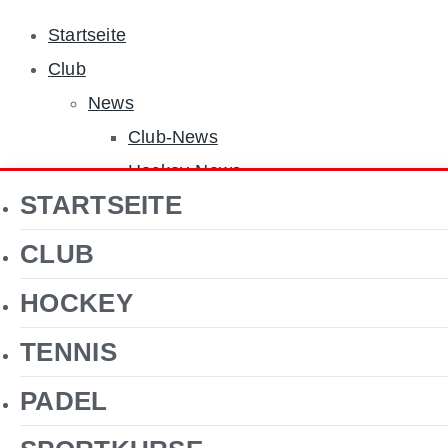
Startseite
Club
News
Club-News
Hockey-News
STARTSEITE
Tennis-News
Sponsoren
CLUB
Über uns
HOCKEY
Jobs
Clubgelände
TENNIS
Gastronomie
PADEL
Förderverein Hockey
Kontakt