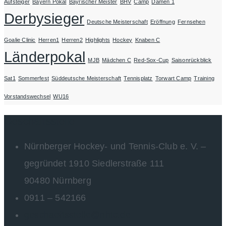
Aufsteiger
Bayern Pokal
Bayrischer Meister
BHV
Camp
Damen 1
Derbysieger
Deutsche Meisterschaft
Eröffnung
Fernsehen
Goalie Clinic
Herren1
Herren2
Highlights
Hockey
Knaben C
Länderpokal
MJB
Mädchen C
Red-Sox-Cup
Saisonrückblick
Sat1
Sommerfest
Süddeutsche Meisterschaft
Tennisplatz
Torwart Camp
Training
Vorstandswechsel
WU16
Geschäftsstelle
Nürnberger Hockey- und Tennis-Club e. V. –
gegründet 1910 Siedlerstraße 111
90480 Nürnberg
0911 – 542166
geschaeftsstelle@nhtc.de