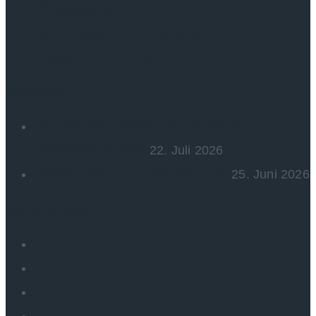
Öffnungszeiten
Donnerstag: 15.00 – 18.00 Uhr
Freitag: 14.30 - 18.30 Uhr
Aktuelles
46 Grad, ein 7-Meter ins Eck und ein
einhändiger Knipser
22. Juli 2026
Starkes RedSox-Turnier der wU10
25. Juni 2026
Social Media