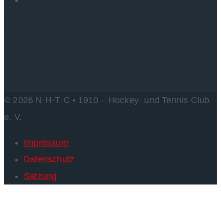
Kilmaschutz
© 2026 N·H·T·C • 1910 – Hockey- und Tennis Club
e. V.
Impressum
Datenschutz
Satzung