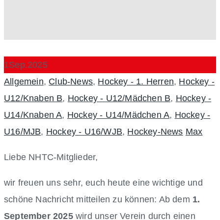
1
Sep.
2025
Categories
Allgemein
,
Club-News
,
Hockey - 1. Herren
,
Hockey -
U12/Knaben B
,
Hockey - U12/Mädchen B
,
Hockey -
U14/Knaben A
,
Hockey - U14/Mädchen A
,
Hockey -
Author
U16/MJB
,
Hockey - U16/WJB
,
Hockey-News
Max
Liebe NHTC-Mitglieder,
wir freuen uns sehr, euch heute eine wichtige und
schöne Nachricht mitteilen zu können: Ab dem
1.
September 2025
wird unser Verein durch einen