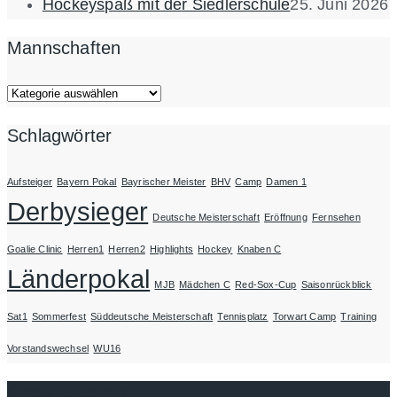
Hockeyspaß mit der Siedlerschule
25. Juni 2026
Mannschaften
Mannschaften
Schlagwörter
Aufsteiger
Bayern Pokal
Bayrischer Meister
BHV
Camp
Damen 1
Derbysieger
Deutsche Meisterschaft
Eröffnung
Fernsehen
Goalie Clinic
Herren1
Herren2
Highlights
Hockey
Knaben C
Länderpokal
MJB
Mädchen C
Red-Sox-Cup
Saisonrückblick
Sat1
Sommerfest
Süddeutsche Meisterschaft
Tennisplatz
Torwart Camp
Training
Vorstandswechsel
WU16
Geschäftsstelle