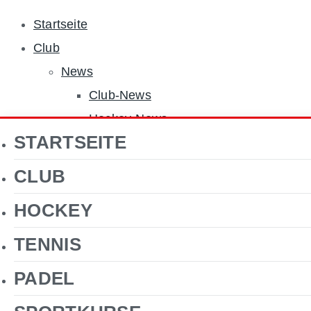
Startseite
Club
News
Club-News
Hockey-News
STARTSEITE
Tennis-News
Sponsoren
CLUB
Über uns
HOCKEY
Jobs
Clubgelände
TENNIS
Gastronomie
PADEL
Förderverein Hockey
Kontakt