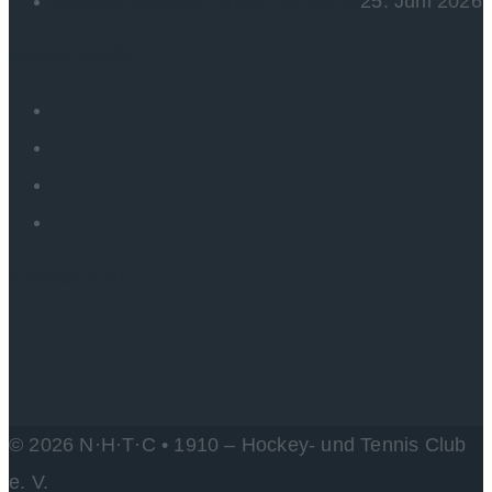
Starkes RedSox-Turnier der wU10
25. Juni 2026
Social Media
Kilmaschutz
© 2026 N·H·T·C • 1910 – Hockey- und Tennis Club
e. V.