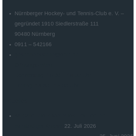
Nürnberger Hockey- und Tennis-Club e. V. –
gegründet 1910 Siedlerstraße 111
90480 Nürnberg
0911 – 542166
geschaeftsstelle@nhtc.de
Öffnungszeiten
Donnerstag: 15.00 – 18.00 Uhr
Freitag: 14.30 - 18.30 Uhr
Aktuelles
46 Grad, ein 7-Meter ins Eck und ein
einhändiger Knipser
22. Juli 2026