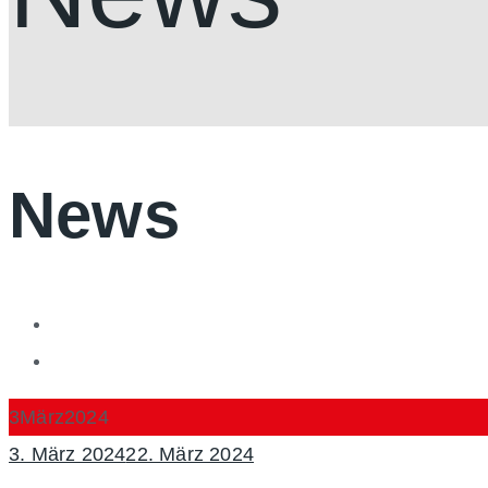
News
3
März
2024
Posted
3. März 2024
22. März 2024