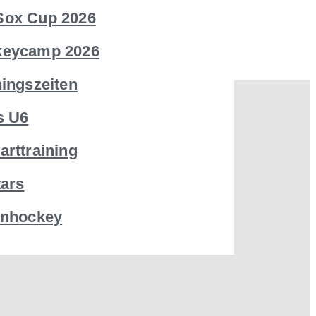
ox Cup 2026
keycamp 2026
ningszeiten
s U6
arttraining
tars
rnhockey