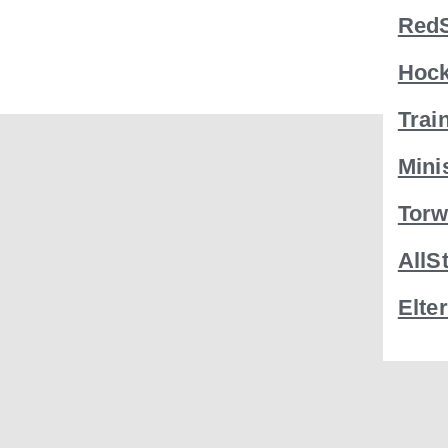
RedS
Hoc
Trai
Mini
Torw
AllS
Elte