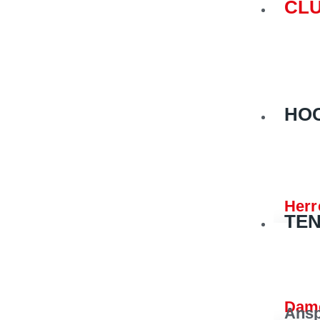
CL
HO
Herr
TEN
Dam
Ansp