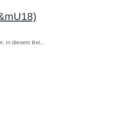
6&mU18)
r, in diesem Bei...