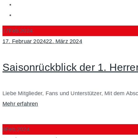
17
Feb.
2024
Posted
17. Februar 2024
22. März 2024
on
Saisonrückblick der 1. Herr
Liebe Mitglieder, Fans und Unterstützer, Mit dem Absc
Mehr erfahren
9
Feb.
2024