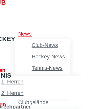
UB
News
CKEY
Club-News
Hockey-News
Tennis-News
en
NIS
Über uns
1. Herren
Jobs
2. Herren
Clubgelände
en
rechpartner