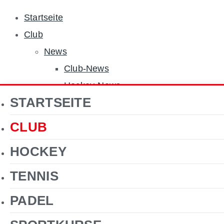
Startseite
Club
News
Club-News
Hockey-News
STARTSEITE
Tennis-News
Sponsoren
CLUB
Über uns
HOCKEY
Jobs
Clubgelände
TENNIS
Gastronomie
PADEL
Förderverein Hockey
Kontakt