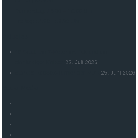
Öffnungszeiten
Donnerstag: 15.00 – 18.00 Uhr
Freitag: 14.30 - 18.30 Uhr
Aktuelles
46 Grad, ein 7-Meter ins Eck und ein
einhändiger Knipser
22. Juli 2026
Starkes RedSox-Turnier der wU10
25. Juni 2026
Social Media