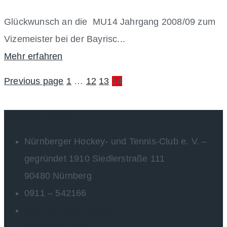
Glückwunsch an die MU14 Jahrgang 2008/09 zum
Vizemeister bei der Bayrisc...
Mehr erfahren
Previous page
1
…
12
13
14
Geschäftsstelle
Nürnberger Hockey- und Tennis-Club e. V. –
gegründet 1910 Siedlerstraße 111
90480 Nürnberg
0911 – 542166
geschaeftsstelle@nhtc.de