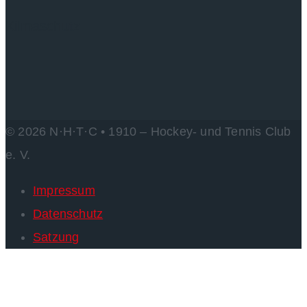
Kilmaschutz
© 2026 N·H·T·C • 1910 – Hockey- und Tennis Club
e. V.
Impressum
Datenschutz
Satzung