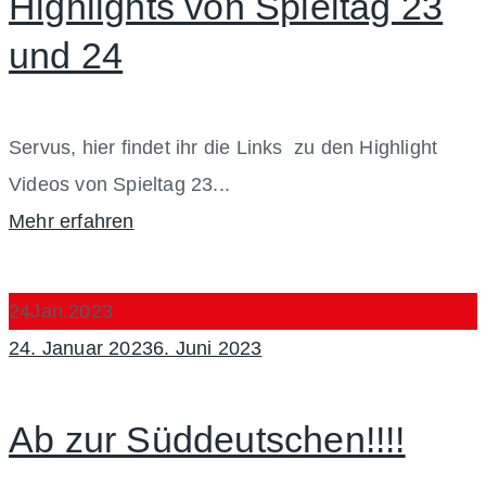
Highlights von Spieltag 23
und 24
Servus, hier findet ihr die Links zu den Highlight
Videos von Spieltag 23...
Mehr erfahren
24
Jan.
2023
Posted
24. Januar 2023
6. Juni 2023
on
Ab zur Süddeutschen!!!!