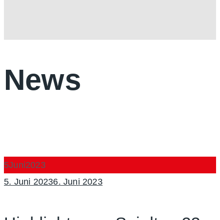
News
5
Juni
2023
Posted
5. Juni 2023
6. Juni 2023
on