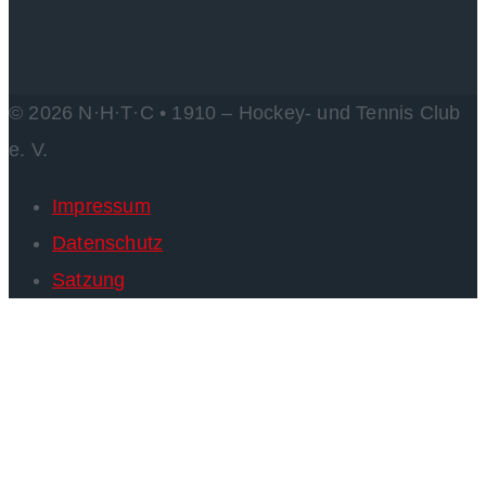
© 2026 N·H·T·C • 1910 – Hockey- und Tennis Club
e. V.
Impressum
Datenschutz
Satzung