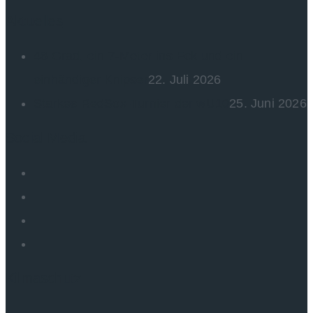
Aktuelles
46 Grad, ein 7-Meter ins Eck und ein
einhändiger Knipser
22. Juli 2026
Starkes RedSox-Turnier der wU10
25. Juni 2026
Social Media
Kilmaschutz