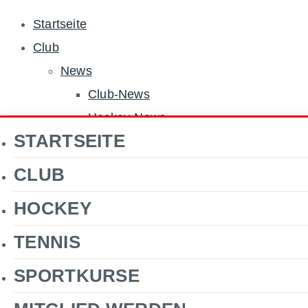
Startseite
Club
News
Club-News
Hockey-News
STARTSEITE
Tennis-News
Sponsoren
CLUB
Über uns
HOCKEY
Jobs
Clubgelände
TENNIS
Gastronomie
SPORTKURSE
Förderverein Hockey
Kontakt