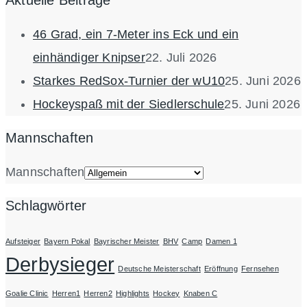
46 Grad, ein 7-Meter ins Eck und ein
einhändiger Knipser
22. Juli 2026
Starkes RedSox-Turnier der wU10
25. Juni 2026
Hockeyspaß mit der Siedlerschule
25. Juni 2026
Mannschaften
Mannschaften
Schlagwörter
Aufsteiger
Bayern Pokal
Bayrischer Meister
BHV
Camp
Damen 1
Derbysieger
Deutsche Meisterschaft
Eröffnung
Fernsehen
Goalie Clinic
Herren1
Herren2
Highlights
Hockey
Knaben C