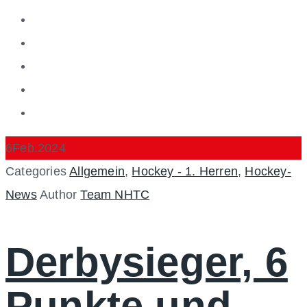
6
Feb.
2024
Categories
Allgemein
,
Hockey - 1. Herren
,
Hockey-
News
Author
Team NHTC
Derbysieger, 6
Punkte und