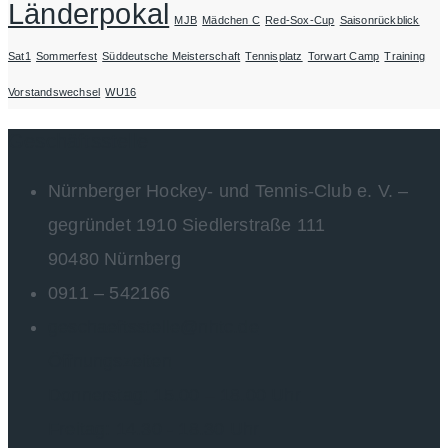
Länderpokal
MJB
Mädchen C
Red-Sox-Cup
Saisonrückblick
Sat1
Sommerfest
Süddeutsche Meisterschaft
Tennisplatz
Torwart Camp
Training
Vorstandswechsel
WU16
Geschäftsstelle
Nürnberger Hockey- und Tennis-Club e. V. –
gegründet 1910 Siedlerstraße 111
90480 Nürnberg
0911 – 542166
geschaeftsstelle@nhtc.de
Öffnungszeiten
Donnerstag: 15.00 – 18.00 Uhr
Freitag: 14.30 - 18.30 Uhr