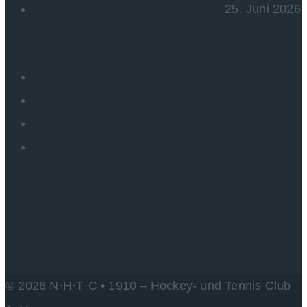
Starkes RedSox-Turnier der wU10
25. Juni 2026
Social Media
Kilmaschutz
© 2026 N·H·T·C • 1910 – Hockey- und Tennis Club