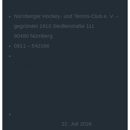
Geschäftsstelle
Nürnberger Hockey- und Tennis-Club e. V. –
gegründet 1910 Siedlerstraße 111
90480 Nürnberg
0911 – 542166
geschaeftsstelle@nhtc.de
Öffnungszeiten
Donnerstag: 15.00 – 18.00 Uhr
Freitag: 14.30 - 18.30 Uhr
Aktuelles
46 Grad, ein 7-Meter ins Eck und ein
einhändiger Knipser
22. Juli 2026