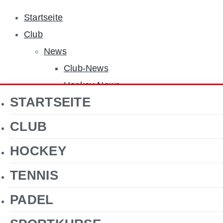
Startseite
Club
News
Club-News
Hockey-News
STARTSEITE
Tennis-News
Sponsoren
CLUB
Über uns
HOCKEY
Jobs
Clubgelände
TENNIS
Gastronomie
PADEL
Förderverein Hockey
Kontakt