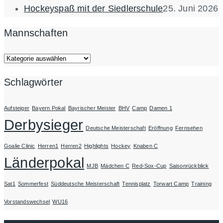
Hockeyspaß mit der Siedlerschule
25. Juni 2026
Mannschaften
Mannschaften
Schlagwörter
Aufsteiger
Bayern Pokal
Bayrischer Meister
BHV
Camp
Damen 1
Derbysieger
Deutsche Meisterschaft
Eröffnung
Fernsehen
Goalie Clinic
Herren1
Herren2
Highlights
Hockey
Knaben C
Länderpokal
MJB
Mädchen C
Red-Sox-Cup
Saisonrückblick
Sat1
Sommerfest
Süddeutsche Meisterschaft
Tennisplatz
Torwart Camp
Training
Vorstandswechsel
WU16