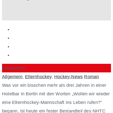
13
Mai
2025
Categories
Author
Allgemein
,
Elternhockey
,
Hockey-News
Roman
Was vor ein bisschen mehr als drei Jahren in einer
Hotelbar in Berlin mit den Worten „Wollen wir wieder
eine Elternhockey-Mannschaft ins Leben rufen?“
begann, ist heute ein fester Bestandteil des NHTC